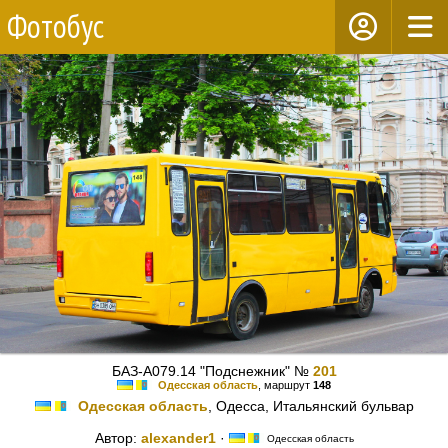
Фотобус
БАЗ-А079.14 "Подснежник" №
201
Одесская область
, маршрут
148
Одесская область
, Одесса, Итальянский бульвар
Автор:
alexander1
·
Одесская область