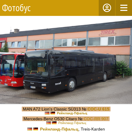
Фотобус
MAN A72 Lion's Classic SÜ313 №
COC-U 615
Рейнланд-Пфальц
Mercedes-Benz O530 Citaro №
COC-RR 907
Рейнланд-Пфальц
Рейнланд-Пфальц
, Treis-Karden