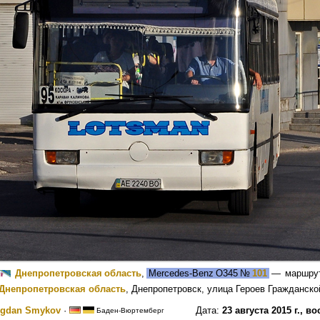
Днепропетровская область
,
Mercedes-Benz O345
№
101
— маршру
Днепропетровская область
, Днепропетровск, улица Героев Гражданско
gdan Smykov
·
Дата:
23 августа 2015 г., в
Баден-Вюртемберг