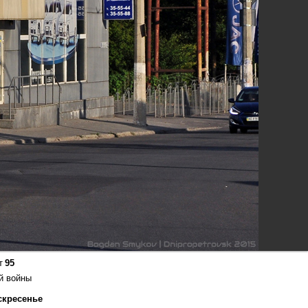
т
95
й войны
оскресенье