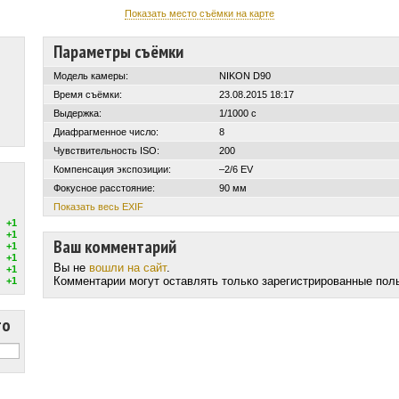
Показать место съёмки на карте
Параметры съёмки
Модель камеры:
NIKON D90
Время съёмки:
23.08.2015 18:17
Выдержка:
1/1000 с
Диафрагменное число:
8
Чувствительность ISO:
200
Компенсация экспозиции:
–2/6 EV
Фокусное расстояние:
90 мм
Показать весь EXIF
+1
+1
Ваш комментарий
+1
+1
Вы не
вошли на сайт
.
+1
Комментарии могут оставлять только зарегистрированные пол
+1
то