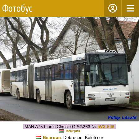
Фотобус
MAN A75 Lion's Classic G SG263 №
IWX-549
Венгрия
Венгрия
, Debrecen, Keleti sor