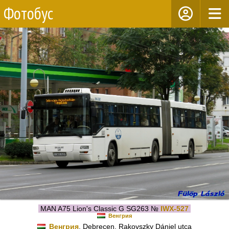
Фотобус
MAN A75 Lion's Classic G SG263 №
IWX-527
Венгрия
Венгрия
, Debrecen, Rakovszky Dániel utca