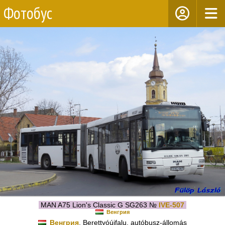
Фотобус
MAN A75 Lion's Classic G SG263 №
IVE-507
Венгрия
Венгрия
, Berettyóújfalu, autóbusz-állomás