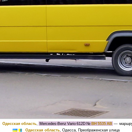
Одесская область
,
Mercedes-Benz Vario 612D
№
BH 5535 AB
— маршр
Одесская область
, Одесса, Преображенская улица