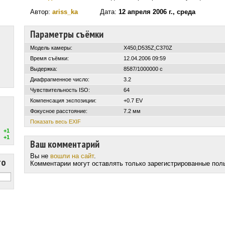
Автор:
ariss_ka
Дата:
12 апреля 2006 г., среда
Параметры съёмки
Модель камеры:
X450,D535Z,C370Z
Время съёмки:
12.04.2006 09:59
Выдержка:
8587/1000000 с
Диафрагменное число:
3.2
Чувствительность ISO:
64
Компенсация экспозиции:
+0.7 EV
Фокусное расстояние:
7.2 мм
Показать весь EXIF
+1
+1
Ваш комментарий
Вы не
вошли на сайт
.
то
Комментарии могут оставлять только зарегистрированные пол