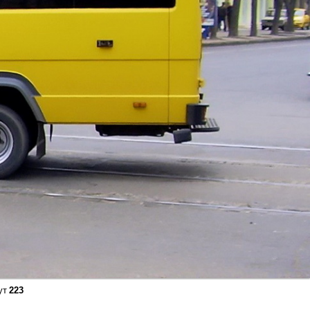
ут
223