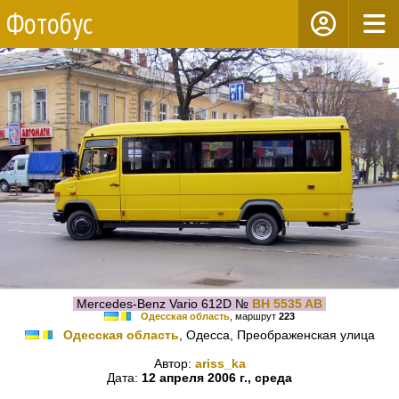
Фотобус
Mercedes-Benz Vario 612D №
BH 5535 AB
Одесская область
, маршрут
223
Одесская область
, Одесса, Преображенская улица
Автор:
ariss_ka
Дата:
12 апреля 2006 г., среда