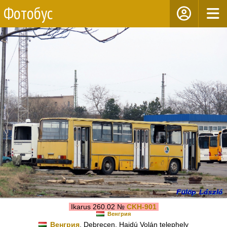
Фотобус
Ikarus 260.02 №
CKH-901
Венгрия
Венгрия
, Debrecen, Hajdú Volán telephely