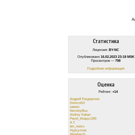
А
Статистика
Лицензия:
BY-NC
Опубликовано
16.02.2023 23:18 MSK
Просмотров —
798
Подробная информация
Оценка
Рейтинг:
+14
Андрей Раздорских
Domcol10
камил
NevskiyBus
Andrey Kaban
Pavel_Икарус280
A.T.
tim_metro
Нурсултан
dimabarch