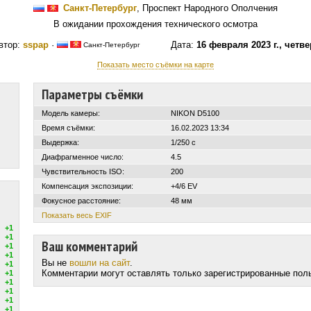
Санкт-Петербург
, Проспект Народного Ополчения
В ожидании прохождения технического осмотра
втор:
sspap
·
Дата:
16 февраля 2023 г., четве
Санкт-Петербург
Показать место съёмки на карте
Параметры съёмки
Модель камеры:
NIKON D5100
Время съёмки:
16.02.2023 13:34
Выдержка:
1/250 с
Диафрагменное число:
4.5
Чувствительность ISO:
200
Компенсация экспозиции:
+4/6 EV
Фокусное расстояние:
48 мм
Показать весь EXIF
+1
+1
Ваш комментарий
+1
+1
Вы не
вошли на сайт
.
+1
Комментарии могут оставлять только зарегистрированные пол
+1
+1
+1
+1
+1