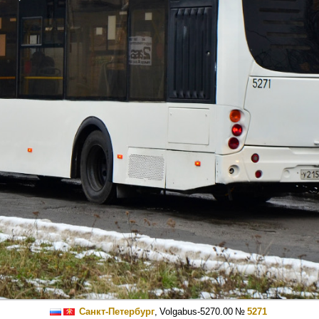
Санкт-Петербург
,
Volgabus-5270.00
№
5271