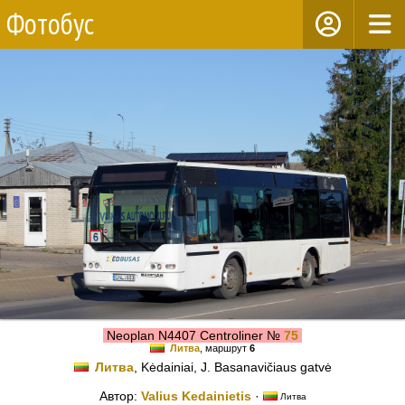
Фотобус
Neoplan N4407 Centroliner №
75
Литва
, маршрут
6
Литва
, Kėdainiai, J. Basanavičiaus gatvė
Автор:
Valius Kedainietis
·
Литва