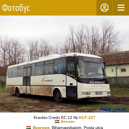
Фотобус
Kravtex Credo EC 12 №
KLF-227
Венгрия
Венгрия
, Biharnagybajom, Posta utca