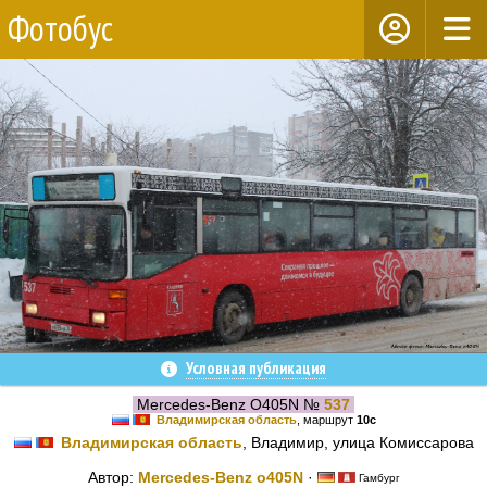
Фотобус
Условная публикация
Mercedes-Benz O405N №
537
Владимирская область
, маршрут
10с
Владимирская область
, Владимир, улица Комиссарова
Автор:
Mercedes-Benz o405N
·
Гамбург