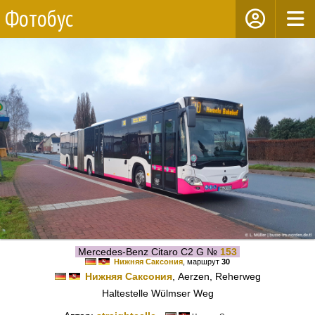
Фотобус
Mercedes-Benz Citaro C2 G №
153
Нижняя Саксония
, маршрут
30
Нижняя Саксония
, Aerzen, Reherweg
Haltestelle Wülmser Weg