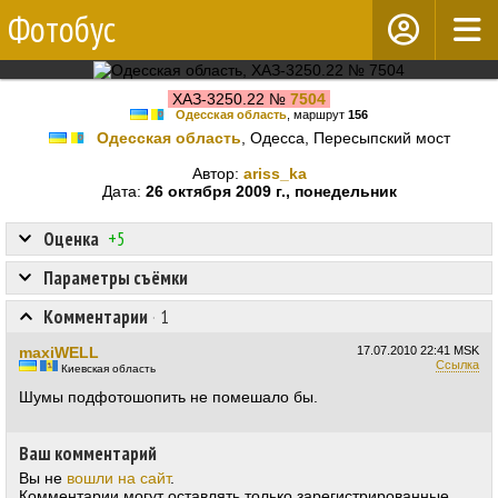
Фотобус
ХАЗ-3250.22 №
7504
Одесская область
, маршрут
156
Одесская область
, Одесса, Пересыпский мост
Автор:
ariss_ka
Дата:
26 октября 2009 г., понедельник
Оценка
+5
Параметры съёмки
Комментарии
·
1
maxiWELL
17.07.2010
22:41 MSK
Ссылка
Киевская область
Шумы подфотошопить не помешало бы.
Ваш комментарий
Вы не
вошли на сайт
.
Комментарии могут оставлять только зарегистрированные