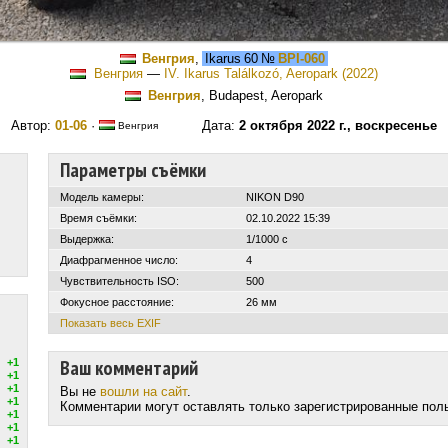
Венгрия
,
Ikarus 60
№
BPI-060
Венгрия
—
IV. Ikarus Találkozó, Aeropark (2022)
Венгрия
, Budapest, Aeropark
Автор:
01-06
·
Дата:
2 октября 2022 г., воскресенье
Венгрия
Параметры съёмки
Модель камеры:
NIKON D90
Время съёмки:
02.10.2022 15:39
Выдержка:
1/1000 с
Диафрагменное число:
4
Чувствительность ISO:
500
Фокусное расстояние:
26 мм
Показать весь EXIF
Ваш комментарий
+1
+1
+1
Вы не
вошли на сайт
.
+1
Комментарии могут оставлять только зарегистрированные пол
+1
+1
+1