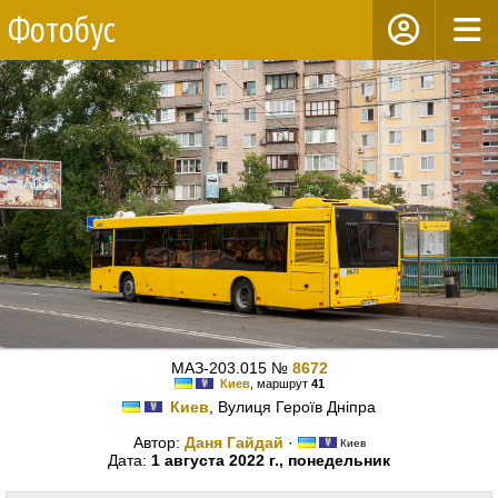
Фотобус
МАЗ-203.015 №
8672
Киев
, маршрут
41
Киев
, Вулиця Героїв Дніпра
Автор:
Даня Гайдай
·
Киев
Дата:
1 августа 2022 г., понедельник