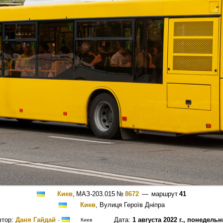
Киев
,
МАЗ-203.015
№
8672
— маршрут
41
Киев
, Вулиця Героїв Дніпра
втор:
Даня Гайдай
·
Дата:
1 августа 2022 г., понедельн
Киев