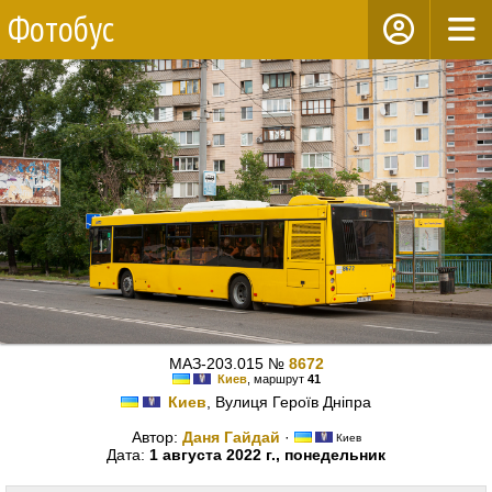
Фотобус
МАЗ-203.015 №
8672
Киев
, маршрут
41
Киев
, Вулиця Героїв Дніпра
Автор:
Даня Гайдай
·
Киев
Дата:
1 августа 2022 г., понедельник