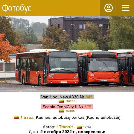
Фотобус
Van Hool New A330 №
845
Литва
Scania OmniCity II №
575
Литва
Литва
, Kaunas, autobusų parkas (Kauno autobusai)
Автор:
LTransit
·
Литва
Дата:
2 октября 2022 г., воскресенье