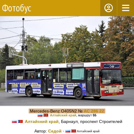
Фотобус
Mercedes-Benz O405N2 №
АС 286 22
Алтайский край
, маршрут
55
Алтайский край
, Барнаул, проспект Строителей
Автор:
Cедой
·
Алтайский край