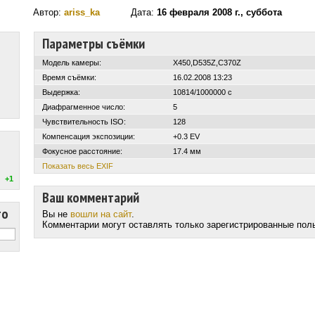
Автор:
ariss_ka
Дата:
16 февраля 2008 г., суббота
Параметры съёмки
Модель камеры:
X450,D535Z,C370Z
Время съёмки:
16.02.2008 13:23
Выдержка:
10814/1000000 с
Диафрагменное число:
5
Чувствительность ISO:
128
Компенсация экспозиции:
+0.3 EV
Фокусное расстояние:
17.4 мм
Показать весь EXIF
+1
Ваш комментарий
то
Вы не
вошли на сайт
.
Комментарии могут оставлять только зарегистрированные пол