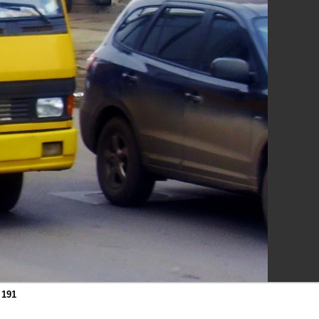
т
191