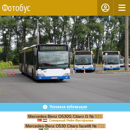
Фотобус
Условная публикация
Mercedes-Benz O530G Citaro G №
521
Северный Рейн-Вестфалия
Mercedes-Benz O530 Citaro facelift №
711