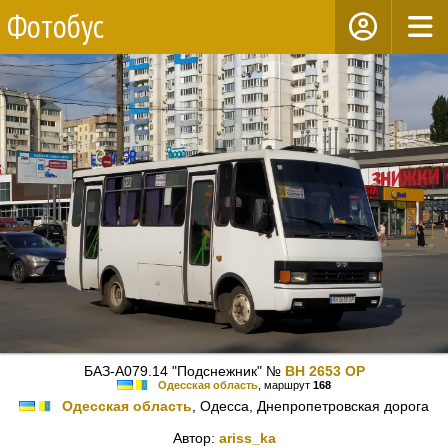
Фотобус
БАЗ-А079.14 "Подснежник" №
BH 2653 OP
Одесская область
, маршрут
168
Одесская область
, Одесса, Днепропетровская дорога
Автор:
ariss_ka