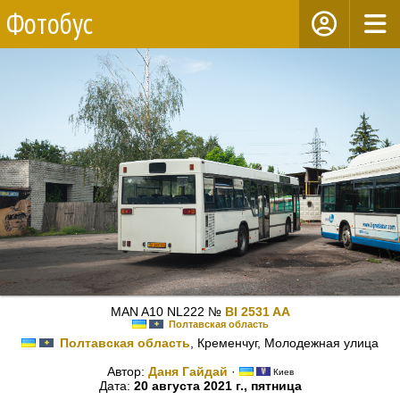
Фотобус
MAN A10 NL222 №
BI 2531 AA
Полтавская область
Полтавская область
, Кременчуг, Молодежная улица
Автор:
Даня Гайдай
·
Киев
Дата:
20 августа 2021 г., пятница