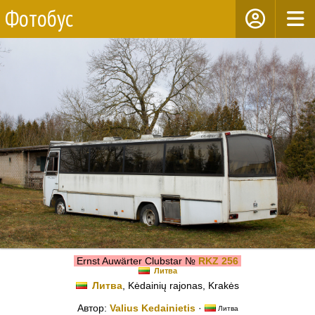
Фотобус
Ernst Auwärter Clubstar №
RKZ 256
Литва
Литва
, Kėdainių rajonas, Krakės
Автор:
Valius Kedainietis
·
Литва