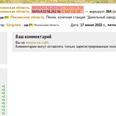
нзенская область
,
MAN A21 NL263
№
С 560 ОА 58
нзенская область
,
MAN A10 NL262
№
С 547 ОА 58
—
маршрут
38А
(н
Пензенская область
, Пенза, конечная станция "Дизельный завод
тор:
Serginho
·
Дата:
17 июня 2022 г., пят
Пензенская область
Ваш комментарий
Вы не
вошли на сайт
.
Комментарии могут оставлять только зарегистрированные пол
+1
+1
+1
+1
+1
+1
+1
+1
+1