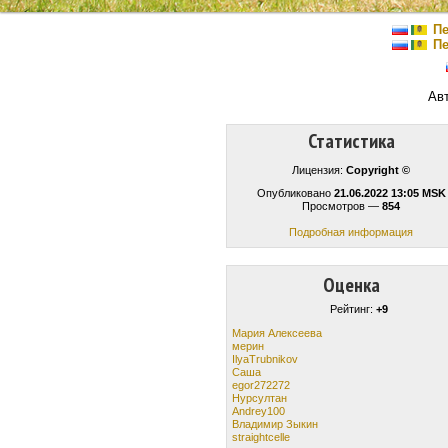
Пе
Пе
Ав
Статистика
Лицензия:
Copyright ©
Опубликовано
21.06.2022 13:05 MSK
Просмотров —
854
Подробная информация
Оценка
Рейтинг:
+9
Мария Алексеева
мерин
IlyaTrubnikov
Саша
egor272272
Нурсултан
Andrey100
Владимир Зыкин
straightcelle