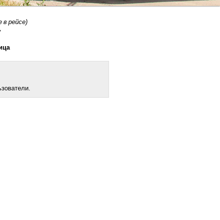
е в рейсе)
"
ница
ьзователи.