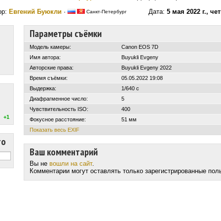
ор:
Евгений Буюкли
·
Дата:
5 мая 2022 г., че
Санкт-Петербург
Параметры съёмки
Модель камеры:
Canon EOS 7D
Имя автора:
Buyukli Evgeny
Авторские права:
Buyukli Evgeny 2022
Время съёмки:
05.05.2022 19:08
Выдержка:
1/640 с
Диафрагменное число:
5
Чувствительность ISO:
400
+1
Фокусное расстояние:
51 мм
Показать весь EXIF
то
Ваш комментарий
Вы не
вошли на сайт
.
Комментарии могут оставлять только зарегистрированные пол