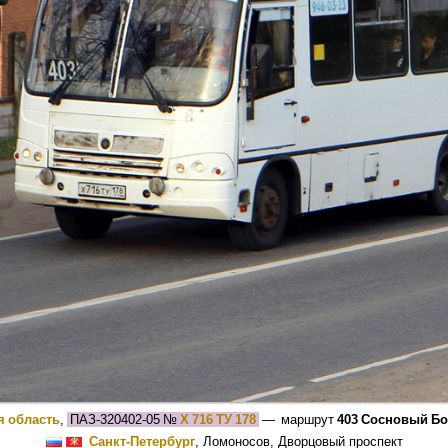
я область
,
ПАЗ-320402-05
№
Х 716 ТУ 178
— маршрут
403 Сосновый Бо
Санкт-Петербург
, Ломоносов, Дворцовый проспект