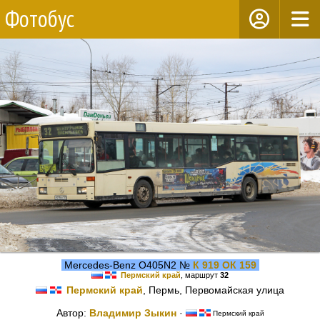
Фотобус
Mercedes-Benz O405N2 №
К 919 ОК 159
Пермский край
, маршрут
32
Пермский край
, Пермь, Первомайская улица
Автор:
Владимир Зыкин
·
Пермский край