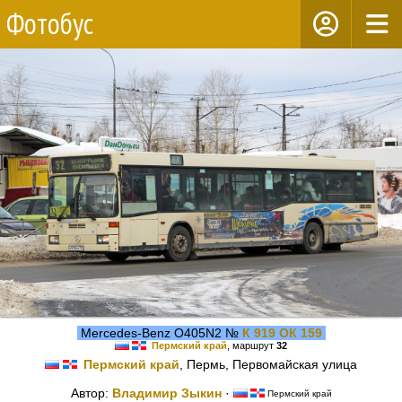
Фотобус
Mercedes-Benz O405N2 №
К 919 ОК 159
Пермский край
, маршрут
32
Пермский край
, Пермь, Первомайская улица
Автор:
Владимир Зыкин
·
Пермский край