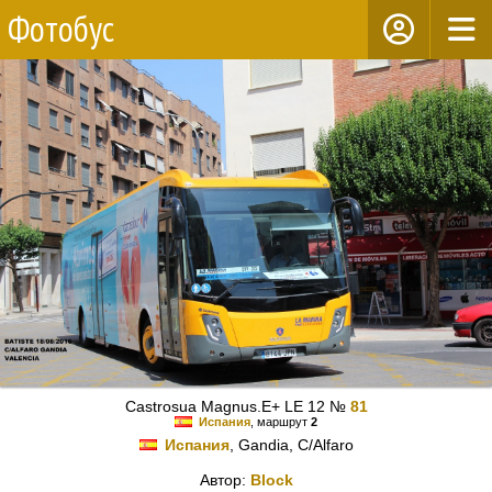
Фотобус
Castrosua Magnus.E+ LE 12 №
81
Испания
, маршрут
2
Испания
, Gandia, C/Alfaro
Автор:
Block