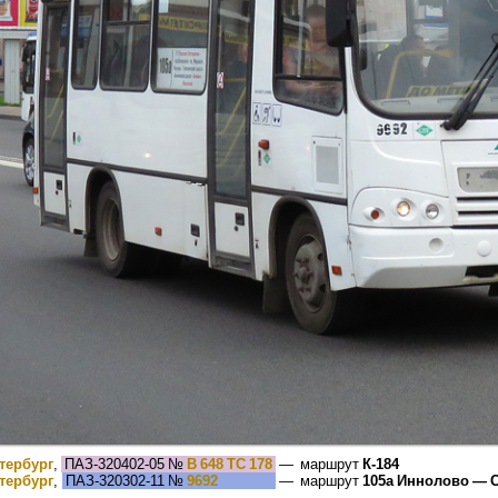
тербург
,
ПАЗ-320402-05
№
В 648 ТС 178
— маршрут
К-184
тербург
,
ПАЗ-320302-11
№
9692
— маршрут
105а Иннолово — С