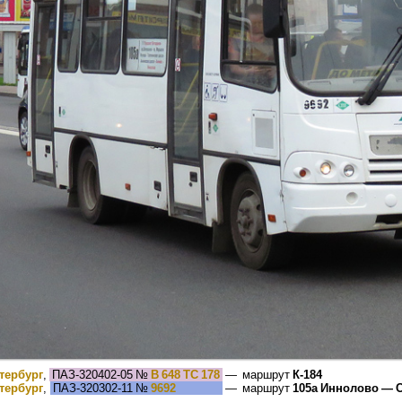
тербург
,
ПАЗ-320402-05
№
В 648 ТС 178
— маршрут
К-184
тербург
,
ПАЗ-320302-11
№
9692
— маршрут
105а Иннолово — С