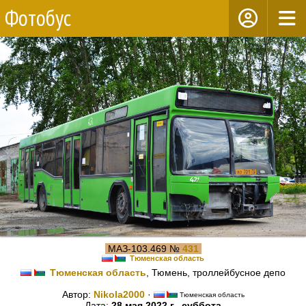
Фотобус
МАЗ-103.469 №
431
Тюменская область
Тюменская область
, Тюмень, троллейбусное депо
Автор:
Nikola2000
·
Тюменская область
Дата:
28 мая 2022 г., суббота