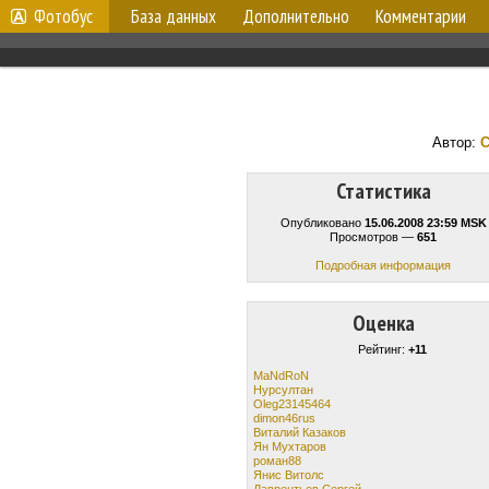
Фотобус
База данных
Дополнительно
Комментарии
Автор:
С
Статистика
Опубликовано
15.06.2008 23:59 MSK
Просмотров —
651
Подробная информация
Оценка
Рейтинг:
+11
MaNdRoN
Нурсултан
Oleg23145464
dimon46rus
Виталий Казаков
Ян Мухтаров
роман88
Янис Витолс
Лаврентьев Сергей