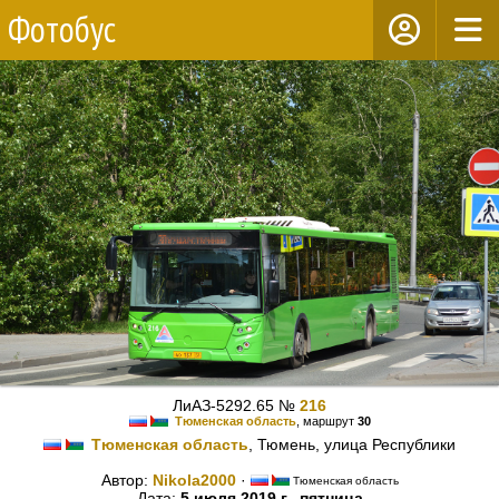
Фотобус
ЛиАЗ-5292.65 №
216
Тюменская область
, маршрут
30
Тюменская область
, Тюмень, улица Республики
Автор:
Nikola2000
·
Тюменская область
Дата:
5 июля 2019 г., пятница