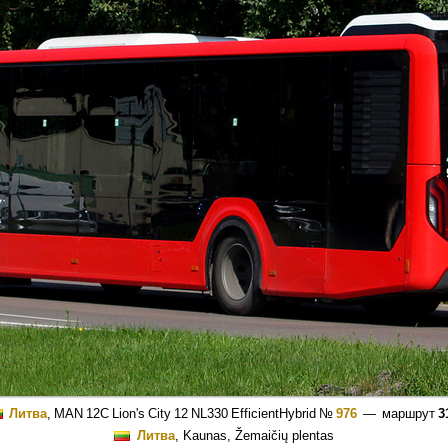
Литва
,
MAN 12C Lion's City 12 NL330 EfficientHybrid
№
976
— маршрут
3
Литва
, Kaunas, Žemaičių plentas