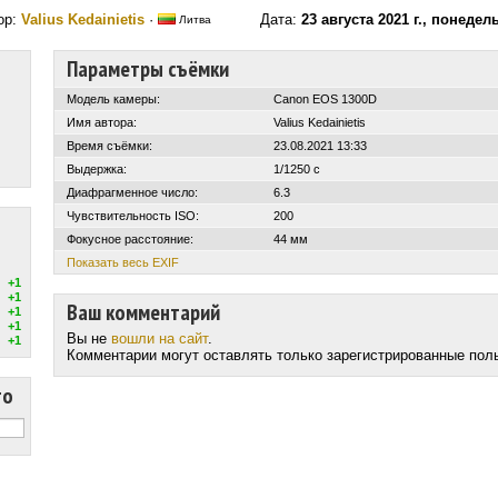
ор:
Valius Kedainietis
·
Дата:
23 августа 2021 г., понедел
Литва
Параметры съёмки
Модель камеры:
Canon EOS 1300D
Имя автора:
Valius Kedainietis
Время съёмки:
23.08.2021 13:33
Выдержка:
1/1250 с
Диафрагменное число:
6.3
Чувствительность ISO:
200
Фокусное расстояние:
44 мм
Показать весь EXIF
+1
+1
Ваш комментарий
+1
+1
Вы не
вошли на сайт
.
+1
Комментарии могут оставлять только зарегистрированные пол
то