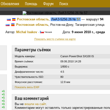
Обновления
Помощь
Форум
Поиск
Ростовская область
,
ЛиАЗ-5256.26
№
57
— маршрут
94
Ростовская область
, Ростов-на-Дону, Таганрогская улица
Автор:
Michal Isakov
·
Дата:
9 июня 2010 г., среда
Чехия
Показать место съёмки на карте
Параметры съёмки
Модель камеры:
Canon PowerShot SX100 IS
Время съёмки:
09.06.2010 14:28
Выдержка:
1/800 с
Диафрагменное число:
4.5
Чувствительность ISO:
80
Фокусное расстояние:
12.8 мм
Показать весь EXIF
+1
+1
Ваш комментарий
+1
+1
Вы не
вошли на сайт
.
+1
+1
Комментарии могут оставлять только зарегистрированные пол