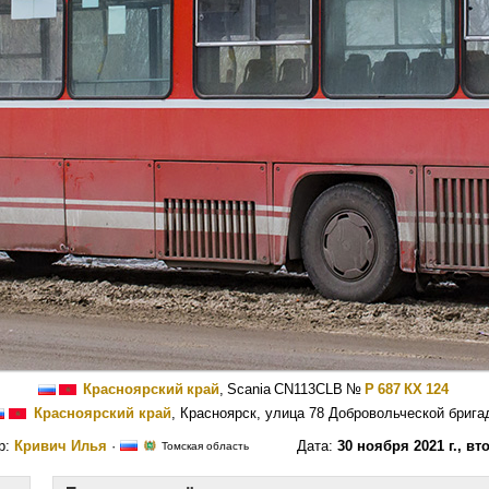
Красноярский край
,
Scania CN113CLB
№
Р 687 КХ 124
Красноярский край
, Красноярск, улица 78 Добровольческой брига
р:
Кривич Илья
·
Дата:
30 ноября 2021 г., вт
Томская область