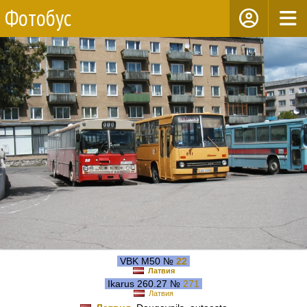
Фотобус
VBK M50 №
22
Латвия
Ikarus 260.27 №
271
Латвия