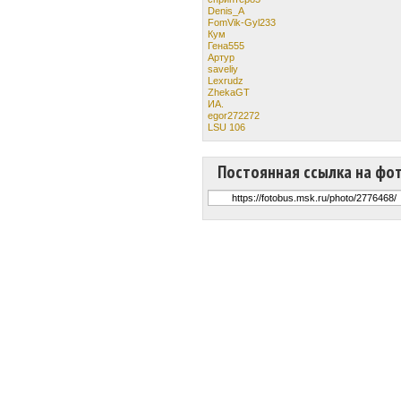
Denis_A
FomVik-Gyl233
Кум
Гена555
Aртур
saveliy
Lexrudz
ZhekaGT
ИА.
egor272272
LSU 106
Постоянная ссылка на фо