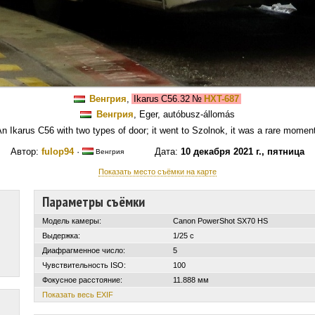
Венгрия
,
Ikarus C56.32
№
HXT-687
Венгрия
, Eger, autóbusz-állomás
n Ikarus C56 with two types of door; it went to Szolnok, it was a rare momen
Автор:
fulop94
·
Дата:
10 декабря 2021 г., пятница
Венгрия
Показать место съёмки на карте
Параметры съёмки
Модель камеры:
Canon PowerShot SX70 HS
Выдержка:
1/25 с
Диафрагменное число:
5
Чувствительность ISO:
100
Фокусное расстояние:
11.888 мм
Показать весь EXIF