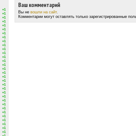
Ваш комментарий
+1
Вы не
вошли на сайт
.
+1
Комментарии могут оставлять только зарегистрированные пол
+1
+1
+1
+1
+1
+1
+1
+1
+1
+1
+1
+1
+1
+1
+1
+1
+1
+1
+1
+1
+1
+1
+1
+1
+1
+1
+1
+1
+1
+1
+1