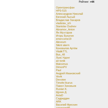
Рейтинг:
+44
Орентрансфан
HPS-515
Александров Николай
Евгений Лысый
Владислав Захаров
vladislav_izh
Stanislav Dudnev
Abramov_Anton
Ян Мухтаров
Игорь Букатин
emercome19
Alexeum
Silent alarm
Коновалов Артём
VitalikTTL
Bus_48
Луис Ндонг
an-tonik
Maksimus
DimonPV
Paul
Андрей Ивановский
Vovik
Devotee
Timofei Ikarus
Павел Зиновьев
Ruslan K.
Щукин Д.
AstaD
Садриддин
ARK
Василий Фрескин
спринтер85