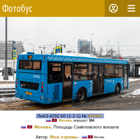
Фотобус
ЛиАЗ-4292.60 (1-2-1) №
032901
Москва
, маршрут
384
Москва
, Площадь Савёловского вокзала
Автор:
Мои стримы
·
Москва