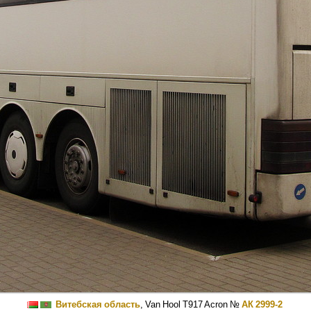
Витебская область
,
Van Hool T917 Acron
№
АК 2999-2