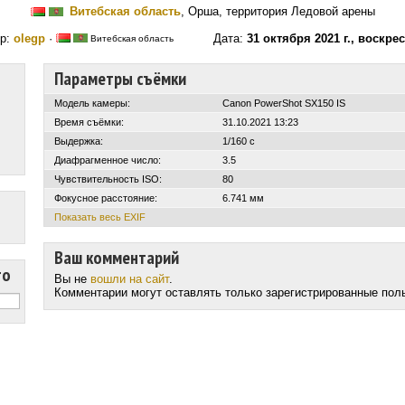
Витебская область
, Орша, территория Ледовой арены
р:
olegp
·
Дата:
31 октября 2021 г., воскре
Витебская область
Параметры съёмки
Модель камеры:
Canon PowerShot SX150 IS
Время съёмки:
31.10.2021 13:23
Выдержка:
1/160 с
Диафрагменное число:
3.5
Чувствительность ISO:
80
Фокусное расстояние:
6.741 мм
Показать весь EXIF
Ваш комментарий
то
Вы не
вошли на сайт
.
Комментарии могут оставлять только зарегистрированные пол