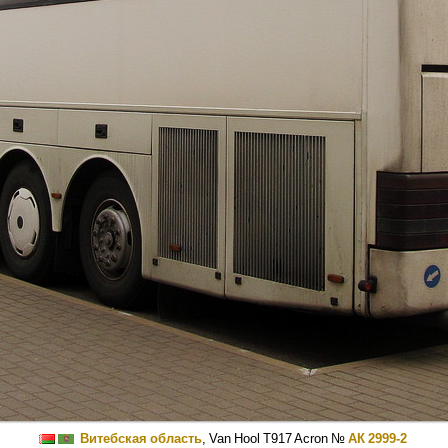
Витебская область
,
Van Hool T917 Acron
№
АК 2999-2