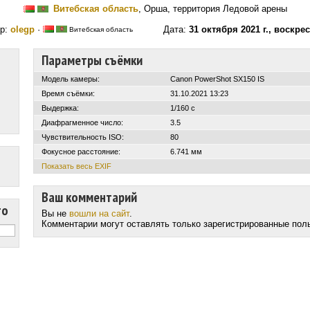
Витебская область
, Орша, территория Ледовой арены
р:
olegp
·
Дата:
31 октября 2021 г., воскре
Витебская область
Параметры съёмки
Модель камеры:
Canon PowerShot SX150 IS
Время съёмки:
31.10.2021 13:23
Выдержка:
1/160 с
Диафрагменное число:
3.5
Чувствительность ISO:
80
Фокусное расстояние:
6.741 мм
Показать весь EXIF
Ваш комментарий
то
Вы не
вошли на сайт
.
Комментарии могут оставлять только зарегистрированные пол