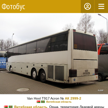
Фотобус
Van Hool T917 Acron №
АК 2999-2
Витебская область
Витебская область
, Орша, территория Ледовой арены