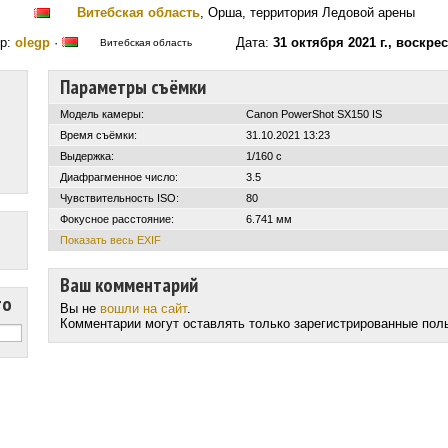
Витебская область
, Орша, территория Ледовой арены
р:
olegp
·
Дата:
31 октября 2021 г., воскре
Витебская область
Параметры съёмки
Модель камеры:
Canon PowerShot SX150 IS
Время съёмки:
31.10.2021 13:23
Выдержка:
1/160 с
Диафрагменное число:
3.5
Чувствительность ISO:
80
Фокусное расстояние:
6.741 мм
Показать весь EXIF
Ваш комментарий
то
Вы не
вошли на сайт
.
Комментарии могут оставлять только зарегистрированные пол