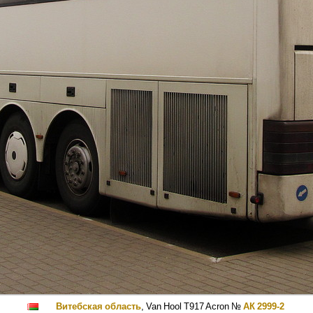
Витебская область
,
Van Hool T917 Acron
№
АК 2999-2