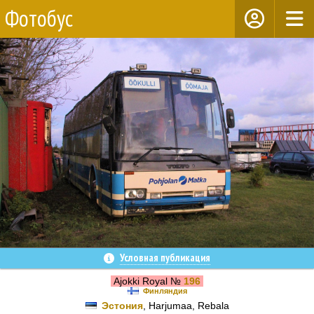
Фотобус
Условная публикация
Ajokki Royal №
196
Финляндия
Эстония
, Harjumaa, Rebala