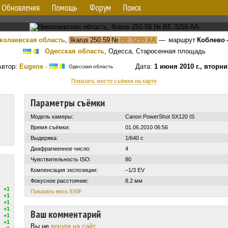
Обновления
Помощь
Форум
Поиск
колаевская область
,
Ikarus 250.59
№
BE 3255 AA
— маршрут
Коблево 
Одесская область
, Одесса, Старосенная площадь
Автор:
Eugene
·
Дата:
1 июня 2010 г., вторни
Одесская область
Показать место съёмки на карте
Параметры съёмки
Модель камеры:
Canon PowerShot SX120 IS
Время съёмки:
01.06.2010 06:56
Выдержка:
1/640 с
Диафрагменное число:
4
Чувствительность ISO:
80
Компенсация экспозиции:
–1/3 EV
Фокусное расстояние:
8.2 мм
+1
Показать весь EXIF
+1
+1
+1
Ваш комментарий
+1
+1
Вы не
вошли на сайт
.