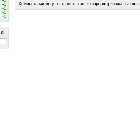
+1
Комментарии могут оставлять только зарегистрированные пол
+1
+1
+1
+1
то