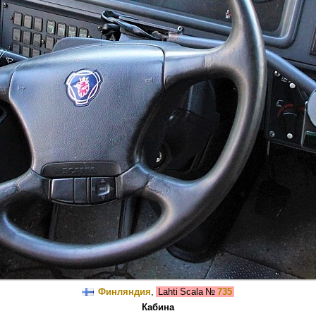
Финляндия
,
Lahti Scala
№
735
Кабина