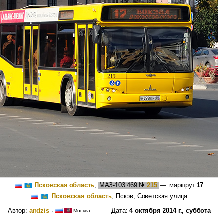
Псковская область
,
МАЗ-103.469
№
215
— маршрут
17
Псковская область
, Псков, Советская улица
Автор:
andzis
·
Дата:
4 октября 2014 г., суббота
Москва